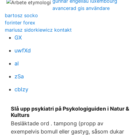
gunnar engellau luxembourg
avancerad gis användare
bartosz socko
forinter forex
mariusz sidorkiewicz kontakt
GX
uwfXd
al
zSa
cbIzy
Slå upp psykiatri på Psykologiguiden i Natur &
Kulturs
Besläktade ord . tampong (propp av
exempelvis bomull eller gastyg, såsom dukar