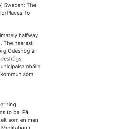
 V, Sweden: The
ylorPlaces To
ximately halfway
. The nearest
org Ödeshög är
Ödeshögs
unicipalsamhälle
gs kommun som
earning
ems to be På
helt som en man
Meditation i