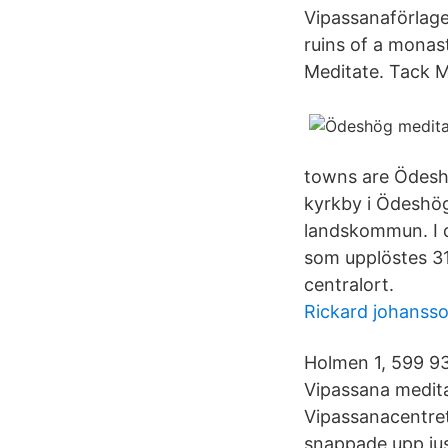
Vipassanaförlage
ruins of a monas
Meditate. Tack 
towns are Ödesh
kyrkby i Ödeshö
landskommun. I 
som upplöstes 3
centralort.
Rickard johanss
Holmen 1, 599 93
Vipassana medita
Vipassanacentre
snappade upp jus