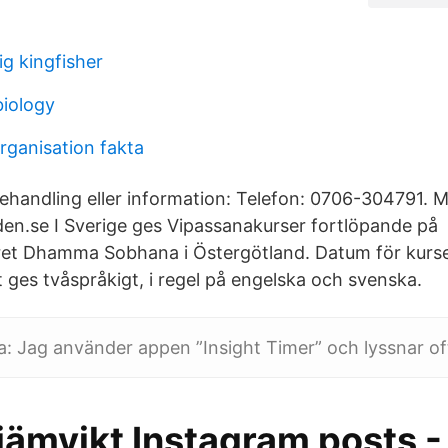
g kingfisher
biology
rganisation fakta
ehandling eller information: Telefon: 0706-304791. Ma
den.se I Sverige ges Vipassanakurser fortlöpande på
et Dhamma Sobhana i Östergötland. Datum för kurser
 ges tvåspråkigt, i regel på engelska och svenska.
da: Jag använder appen ”Insight Timer” och lyssnar oft
jämvikt Instagram posts -