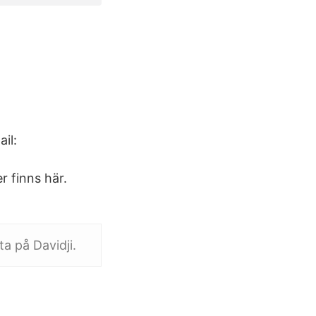
il:
 finns här.
a på Davidji.