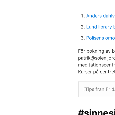
Anders dahlvi
Lund library 
Polisens omo
För bokning av b
patrik@solenijor
meditationscentr
Kurser på centret
(Tips från Fri
#sinnes