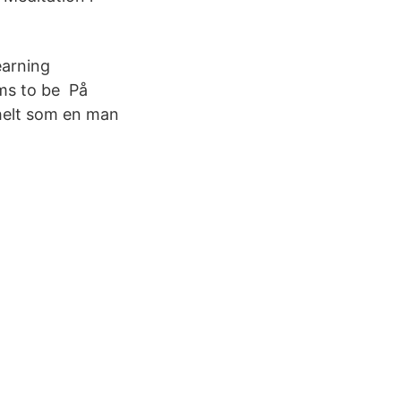
earning
ems to be På
helt som en man