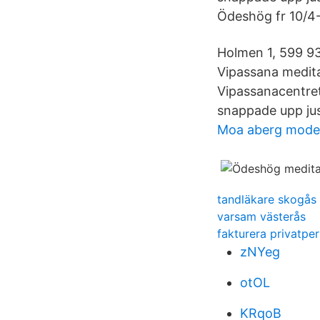
Ödeshög fr 10/4-
Holmen 1, 599 93
Vipassana medita
Vipassanacentre
snappade upp jus
Moa aberg model
tandläkare skogås 
varsam västerås
fakturera privatpe
zNYeg
otOL
KRqoB