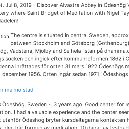
t. Jul 8, 2019 - Discover Alvastra Abbey in Ödeshög
tery where Saint Bridget of Meditation with Nigel Ta
Madelen!
The centre is situated in central Sweden, appro
between Stockholm and Göteborg (Gothenburg)
ög, Vadstena, Mjölby and Se hela listan på dhamma.
gs socken och ingick efter kommunreformen 1862 i 
denna inrättades för orten 31 mars 1922 Ödeshögs m
1 december 1956. Orten ingår sedan 1971 i Ödeshö
on malmö stad
 Ödeshög, Sweden -. 3 years ago. Good center for l
tion. I had a valuable experience and the center se
t utanför Ödeshög bryter kursdeltagarna kontakten 
t den här formen av meditation. 10 dagar av tystnad 