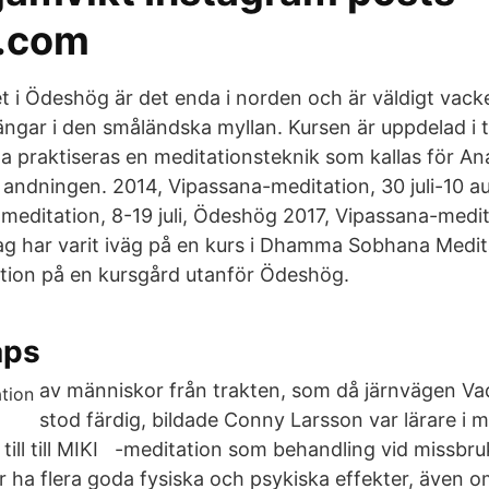
.com
t i Ödeshög är det enda i norden och är väldigt vacke
ängar i den småländska myllan. Kursen är uppdelad i t
na praktiseras en meditationsteknik som kallas för A
å andningen. 2014, Vipassana-meditation, 30 juli-10 
meditation, 8-19 juli, Ödeshög 2017, Vipassana-medi
ag har varit iväg på en kurs i Dhamma Sobhana Medit
tion på en kursgård utanför Ödeshög.
aps
av människor från trakten, som då järnvägen V
stod färdig, bildade Conny Larsson var lärare i 
till till MIKI -meditation som behandling vid missbr
r ha flera goda fysiska och psykiska effekter, även