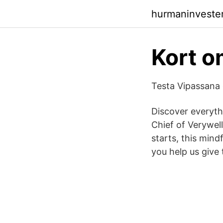
hurmaninveste
Kort o
Testa Vipassana 
Discover everyth
Chief of Verywell
starts, this min
you help us give 