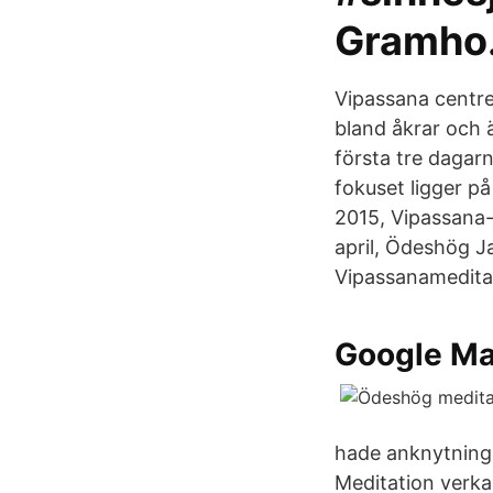
Gramho
Vipassana centre
bland åkrar och 
första tre dagar
fokuset ligger p
2015, Vipassana-
april, Ödeshög J
Vipassanamedita
Google M
hade anknytning 
Meditation verka