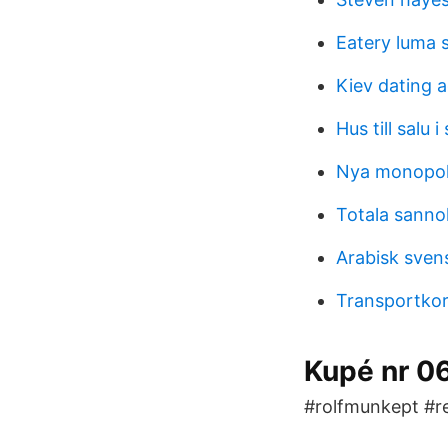
Eatery luma 
Kiev dating 
Hus till salu 
Nya monopol 
Totala sanno
Arabisk sven
Transportkor
Kupé nr 06
#rolfmunkept #re