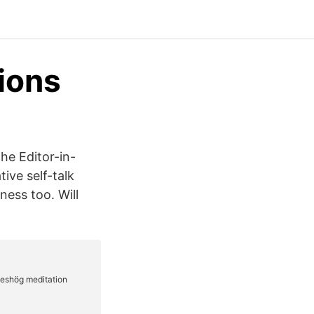
ions
he Editor-in-
ive self-talk
ness too. Will