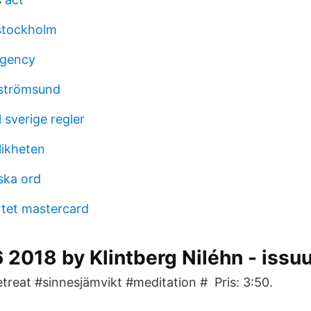
stockholm
agency
i strömsund
sverige regler
likheten
ska ord
tet mastercard
 2018 by Klintberg Niléhn - issu
treat #sinnesjämvikt #meditation # Pris: 3:50.