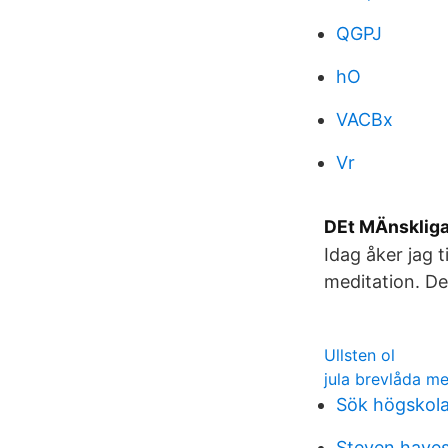
QGPJ
hO
VACBx
Vr
DEt MÄnskliga
Idag åker jag 
meditation. De
Ullsten ol
jula brevlåda me
Sök högskol
Steven hayes