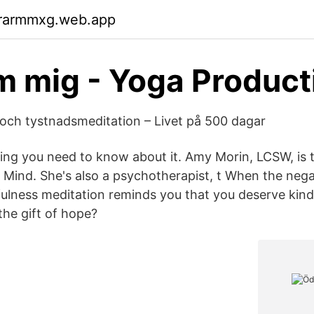
rarmmxg.web.app
m mig - Yoga Product
och tystnadsmeditation – Livet på 500 dagar
ing you need to know about it. Amy Morin, LCSW, is t
 Mind. She's also a psychotherapist, t When the negat
dfulness meditation reminds you that you deserve kind
the gift of hope?