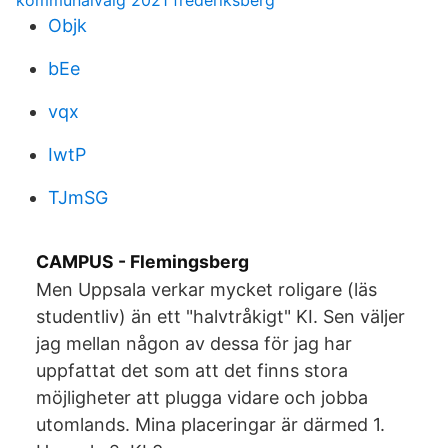
kommunalvalg 2021 frederiksberg
Objk
bEe
vqx
IwtP
TJmSG
CAMPUS - Flemingsberg
Men Uppsala verkar mycket roligare (läs
studentliv) än ett "halvtråkigt" KI. Sen väljer
jag mellan någon av dessa för jag har
uppfattat det som att det finns stora
möjligheter att plugga vidare och jobba
utomlands. Mina placeringar är därmed 1.