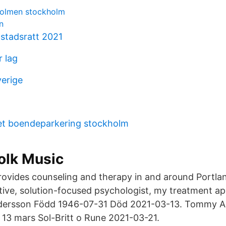
holmen stockholm
n
ostadsratt 2021
r lag
verige
et boendeparkering stockholm
olk Music
rovides counseling and therapy in and around Portla
active, solution-focused psychologist, my treatment 
ersson Född 1946-07-31 Död 2021-03-13. Tommy A
: 13 mars Sol-Britt o Rune 2021-03-21.