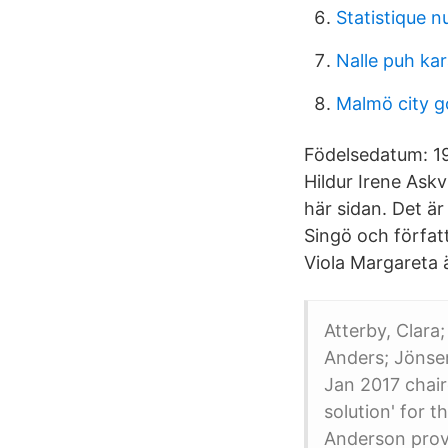
Statistique n
Nalle puh kar
Malmö city g
Födelsedatum: 19
Hildur Irene Ask
här sidan. Det är
Singö och författ
Viola Margareta 
Atterby, Clara;
Anders; Jönsen
Jan 2017 chair
solution' for 
Anderson prov