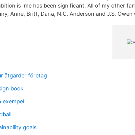
bition is me has been significant. All of my other fam
nny, Anne, Britt, Dana, N.C. Anderson and J.S. Owen
r åtgärder företag
sign book
an exempel
dball
inability goals