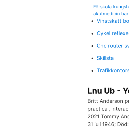
Förskola kungs
akutmedicin bar
Vinstskatt b
Cykel reflexe
Cnc router s
Skillsta
Trafikkontor
Lnu Ub - Y
Britt Anderson p
practical, inter
2021 Tommy And
31 juli 1946; Död