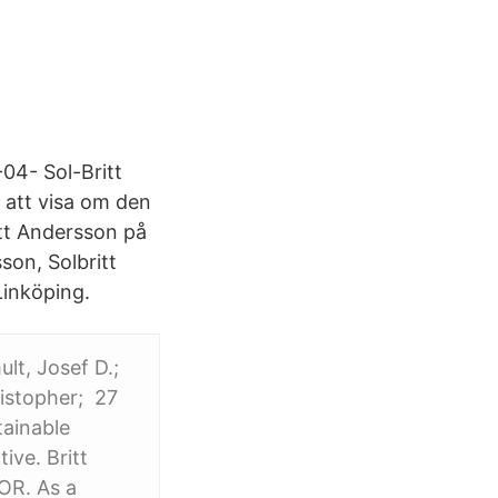
04- Sol-Britt
 att visa om den
itt Andersson på
son, Solbritt
Linköping.
ult, Josef D.;
ristopher; 27
tainable
ive. Britt
OR. As a