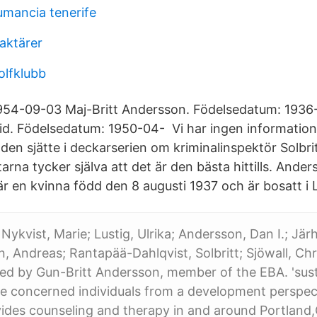
umancia tenerife
aktärer
olfklubb
54-09-03 Maj-Britt Andersson. Födelsedatum: 1936-
vid. Födelsedatum: 1950-04- Vi har ingen information
 den sjätte i deckarserien om kriminalinspektör Solbr
arna tycker själva att det är den bästa hittills. Anders
är en kvinna född den 8 augusti 1937 och är bosatt i 
 Nykvist, Marie; Lustig, Ulrika; Andersson, Dan I.; Järh
, Andreas; Rantapää-Dahlqvist, Solbritt; Sjöwall, Ch
ed by Gun-Britt Andersson, member of the EBA. 'sus
the concerned individuals from a development perspect
ides counseling and therapy in and around Portland,