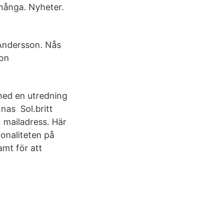
 många. Nyheter.
 Andersson. Nås
 on
med en utredning
nas Sol.britt
 mailadress. Här
ionaliteten på
amt för att