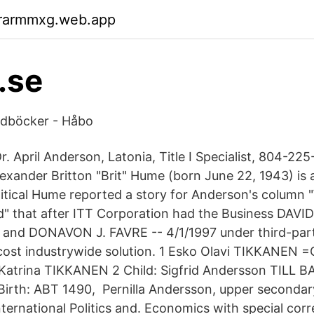
rarmmxg.web.app
.se
udböcker - Håbo
. April Anderson, Latonia, Title I Specialist, 804-225
Alexander Britton "Brit" Hume (born June 22, 1943) is
olitical Hume reported a story for Anderson's column
" that after ITT Corporation had the Business DAV
 and DONAVON J. FAVRE -- 4/1/1997 under third-par
cost industrywide solution. 1 Esko Olavi TIKKANEN =Gu
atrina TIKKANEN 2 Child: Sigfrid Andersson TILL
rth: ABT 1490, Pernilla Andersson, upper secondary
International Politics and. Economics with special cor