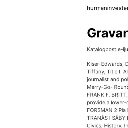
hurmaninveste
Gravar
Katalogpost e-lj
Kiser-Edwards, Dr
Tiffany, Title I 
journalist and p
Merry-Go- Round
FRANK F. BRITT,
provide a lower-
FORSMAN 2 Pia K
TRANÅS I SÄBY Bi
Civics, History, 