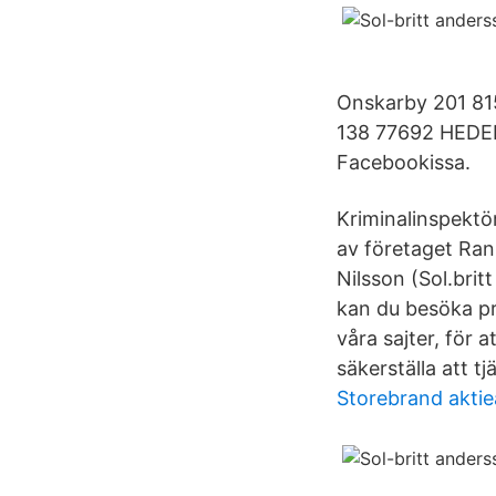
Onskarby 201 815
138 77692 HEDEM
Facebookissa.
Kriminalinspektö
av företaget Ran
Nilsson (Sol.bri
kan du besöka pro
våra sajter, för a
säkerställa att t
Storebrand aktie