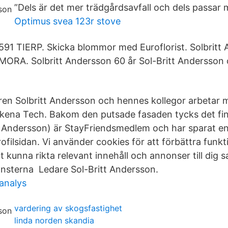
”Dels är det mer trädgårdsavfall och dels passar
Optimus svea 123r stove
91 TIERP. Skicka blommor med Euroflorist. Solbritt
ORA. Solbritt Andersson 60 år Sol-Britt Andersson
ren Solbritt Andersson och hennes kollegor arbetar 
kena Tech. Bakom den putsade fasaden tycks det fin
tt Andersson) är StayFriendsmedlem och har sparat en
filsidan. Vi använder cookies för att förbättra funkt
tt kunna rikta relevant innehåll och annonser till dig s
jänsterna Ledare Sol-Britt Andersson.
analys
vardering av skogsfastighet
linda norden skandia