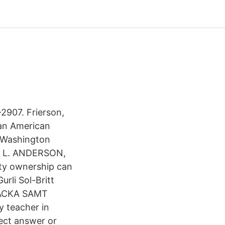
-2907. Frierson,
 an American
 "Washington
ID L. ANDERSON,
ty ownership can
rli Sol-Britt
 BACKA SAMT
 teacher in
rect answer or