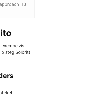
t approach 13
ito
, exempelvis
o steg Solbritt
ders
ioteket.