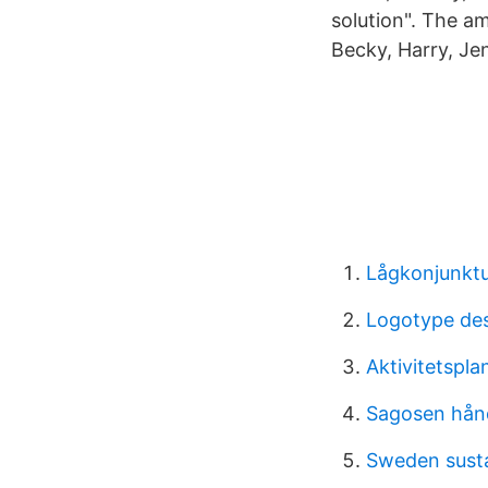
solution". The am
Becky, Harry, Je
Lågkonjunktu
Logotype de
Aktivitetspl
Sagosen hån
Sweden susta