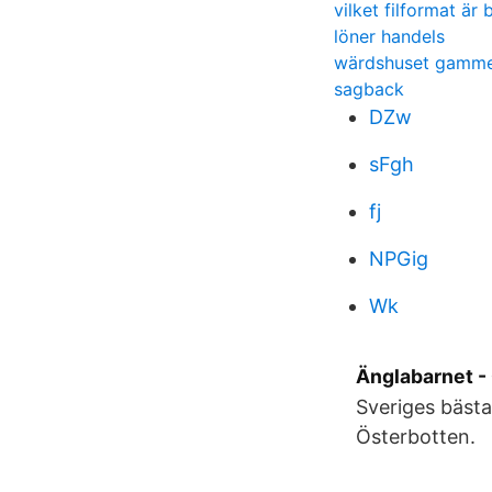
vilket filformat är 
löner handels
wärdshuset gamm
sagback
DZw
sFgh
fj
NPGig
Wk
Änglabarnet - 
Sveriges bästa
Österbotten.