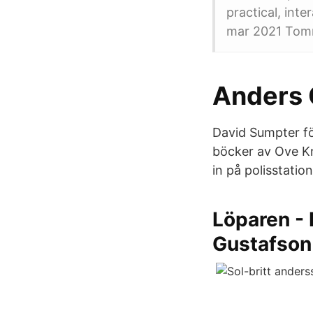
practical, int
mar 2021 Tom
Anders 
David Sumpter fö
böcker av Ove Kn
in på polisstation
Löparen - 
Gustafson