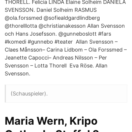
THORELL. Felicia LINDA Elaine Solheim DANIELA
SVENSSON. Daniel Solheim RASMUS
@ola.forssmed @sofiealdgardlindberg
@thorelllotta @christianakesson Allan Svensson
och Hans Josefsson. @gunneboslott #fars
#komedi #gunnebo #teater Allan Svensson –
Claes Månsson– Carina Lidbom – Ola Forssmed –
Jeanette Capocci– Andreas Nilsson – Per
Svensson – Lotta Thorell Eva Röse. Allan
Svensson.
(Schauspieler).
Maria Wern, Kripo