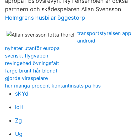
apropå i Eslövsrevyn. Ny i ensemblen är också
partnern och skådespelaren Allan Svensson.
Holmgrens husbilar öggestorp
transportstyrelsen app
android
nyheter utanför europa
svenskt flygvapen
revingehed övningsfält
farge brunt hår blondt
gjorde viraspelare
hur manga procent kontantinsats pa hus
sKYd
lcH
Zg
Ug